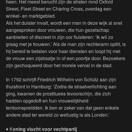
heen. Het meest berucht zijn de straten rond Oxford
Street, Fleet Street en Charing Cross, overdag een
winkel- en marktgebied.
Als het duister invalt, wordt een man in deze wijk al snel
aangesproken door vrouwen, die hun gezelschap
aanbieden of discreet in zijn oor fluisteren: ‘Ik wil zo
graag met je trouwen.’ Als de man zijn rechterarm optilt, is
hij bereid te betalen voor haar diensten en loopt hij met
de vrouw een zijstraatje in of een poortje door. Bezoekers
zijn gechoqueerd door het morele verval in de stad.
In 1792 schrijft Friedrich Wilhelm von Schütz aan zijn
thuisfront in Hamburg: ‘Zodra de straatverlichting aan
ging, kwamen de prostituees tevoorschijn, die zich
hadden opgedoft en hun vrouwelijkheid
tentoonspreidden. Ik ben er zeker van dat geen enkele
andere stad ter wereld zo wellustig is als Londen.’
♦ K
oning vlucht voor vechtpartij