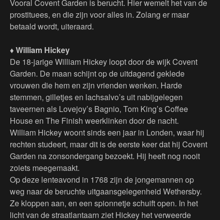
Vooral Covent Garden is berucht. Hier wemelt het van de
prostituees, en die zijn voor alles in. Zolang er maar
betaald wordt, uiteraard.
♦ William Hickey
De 18-jarige William Hickey loopt door de wijk Covent
Garden. De maan schijnt op de uitdagend geklede
vrouwen die hem en zijn vrienden wenken. Harde
stemmen, gilletjes en lachsalvo’s uit nabijgelegen
taveernen als Lovejoy’s Bagnio, Tom King’s Coffee
House en The Finish weerklinken door de nacht.
William Hickey woont sinds een jaar in Londen, waar hij
rechten studeert, maar dit is de eerste keer dat hij Covent
Garden na zonsondergang bezoekt. Hij heeft nog nooit
zoiets meegemaakt.
Op deze lenteavond in 1768 zijn de jongemannen op
weg naar de beruchte uitgaansgelegenheid Wethersby.
Ze kloppen aan, en een spionnetje schuift open. In het
licht van de straatlantaarn ziet Hickey het verweerde