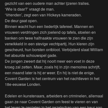
gezicht van een oudere man achter ijzeren tralies.
‘Wie is daar?’ vraagt de man.
‘Vrienden’, zegt een van Hickeys kameraden.
De deur gaat open.
Binnen wacht hun een liederlijk tafereel. Mannen en
vrouwen verdringen zich joelend op tafels, stoelen en
banken om twee halfnaakte vrouwen te zien die zijn
verwikkeld in een stevige vechtpartij. Hun kleren zijn
gescheurd, hun borsten ontbloot. Verbijsterd slaat William
het absurde schouwspel gade.
De jongen zweert dat hij nooit meer een voet in deze
kroeg zal zetten. Maar, zoals hij in zijn memoires schrijft,
een maand later is hij er weer. En hij is niet de enige.
Covent Garden is het centrum van het nachtleven in het
18e-eeuwse Londen.
Edelen en kunstenaars, arbeiders en criminelen, allemaal
gaan ze naar Covent Garden om feest te vieren en van
het leven te genieten in het gezelschap van een keur aan