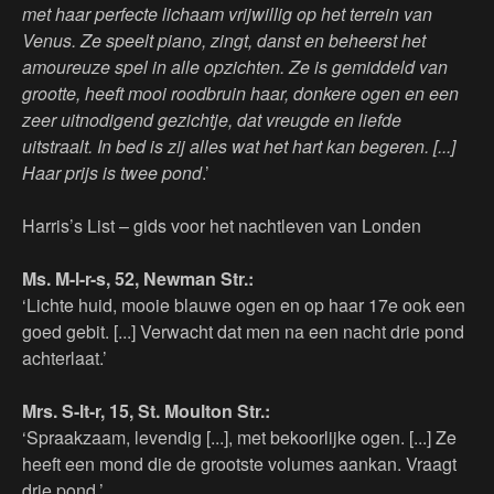
met haar perfecte lichaam vrijwillig op het terrein van
Venus. Ze speelt piano, zingt, danst en beheerst het
amoureuze spel in alle opzichten. Ze is gemiddeld van
grootte, heeft mooi roodbruin haar, donkere ogen en een
zeer uitnodigend gezichtje, dat vreugde en liefde
uitstraalt. In bed is zij alles wat het hart kan begeren. [...]
Haar prijs is twee pond
.’
Harris’s List – gids voor het nachtleven van Londen
Ms. M-l-r-s, 52, Newman Str.:
‘Lichte huid, mooie blauwe ogen en op haar 17e ook een
goed gebit. [...] Verwacht dat men na een nacht drie pond
achterlaat.’
Mrs. S-lt-r, 15, St. Moulton Str.:
‘Spraakzaam, levendig [...], met bekoorlijke ogen. [...] Ze
heeft een mond die de grootste volumes aankan. Vraagt
drie pond.’