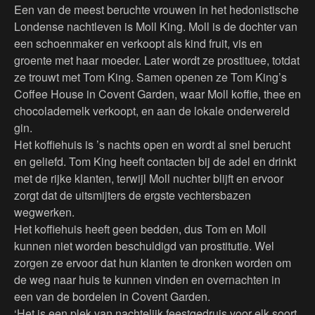
Een van de meest beruchte vrouwen in het hedonistische
Londense nachtleven is Moll King. Moll is de dochter van
een schoenmaker en verkoopt als kind fruit, vis en
groente met haar moeder. Later wordt ze prostituee, totdat
ze trouwt met Tom King. Samen openen ze Tom King’s
Coffee House in Covent Garden, waar Moll koffie, thee en
chocolademelk verkoopt, en aan de lokale onderwereld
gin.
Het koffiehuis is ’s nachts open en wordt al snel berucht
en geliefd. Tom King heeft contacten bij de adel en drinkt
met de rijke klanten, terwijl Moll nuchter blijft en ervoor
zorgt dat de uitsmijters de ergste vechtersbazen
wegwerken.
Het koffiehuis heeft geen bedden, dus Tom en Moll
kunnen niet worden beschuldigd van prostitutie. Wel
zorgen ze ervoor dat hun klanten te dronken worden om
de weg naar huis te kunnen vinden en overnachten in
een van de bordelen in Covent Garden.
‘Het is een plek van nachtelijk feestgedruis voor elk soort