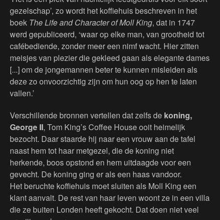
gezelschap’, zo wordt het koffiehuis beschreven in het
boek
The Life and Character of Moll King
, dat in 1747
werd gepubliceerd, ‘waar op elke man, van grootheid tot
cafébediende, zonder meer een nimf wacht. Hier zitten
meisjes van plezier die gekleed gaan als elegante dames
[...] om de jongemannen beter te kunnen misleiden als
deze zo onvoorzichtig zijn om hun oog op hen te laten
vallen.’
Verschillende bronnen vertellen dat zelfs de
koning,
George II
, Tom King’s Coffee House ooit heimelijk
bezocht. Daar staarde hij naar een vrouw aan de tafel
naast hem tot haar metgezel, die de koning niet
herkende, boos opstond en hem uitdaagde voor een
gevecht. De koning ging er als een haas vandoor.
Het beruchte koffiehuis moet sluiten als Moll King een
klant aanvalt. De rest van haar leven woont ze in een villa
die ze buiten Londen heeft gekocht. Dat doen niet veel