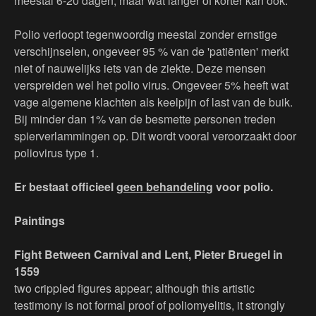
meestal 6-20 dagen, maar wat langer of korter kan ook.
Polio verloopt tegenwoordig meestal zonder ernstige
verschijnselen, ongeveer 95 % van de 'patiënten' merkt
niet of nauwelijks iets van de ziekte. Deze mensen
verspreiden wel het polio virus. Ongeveer 5% heeft wat
vage algemene klachten als keelpijn of last van de buik.
Bij minder dan 1% van de besmette personen treden
spierverlammingen op. Dit wordt vooral veroorzaakt door
poliovirus type 1.
Er bestaat officieel
geen behandeling
voor polio.
Paintings
Fight Between Carnival and Lent,
Pieter Bruegel in
1559
two crippled figures appear; although this artistic
testimony is not formal proof of poliomyelitis, it strongly