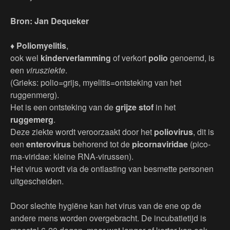
Bron: Jan Dequeker
♦ Poliomyelitis
,
ook wel
kinderverlamming
of verkort
polio
genoemd, is
een
virusziekte
.
(Grieks: polio=grijs, myelitis=ontsteking van het
ruggenmerg).
Het is een ontsteking van de
grijze stof
in het
ruggemerg
.
Deze ziekte wordt veroorzaakt door het
poliovirus
, dit is
een
enterovirus
behorend tot de
picornaviridae
(pico-
rna-viridae: kleine RNA-virussen).
Het virus wordt via de ontlasting van besmette personen
uitgescheiden.
Door slechte hygiëne kan het virus van de ene op de
andere mens worden overgebracht. De incubatietijd is