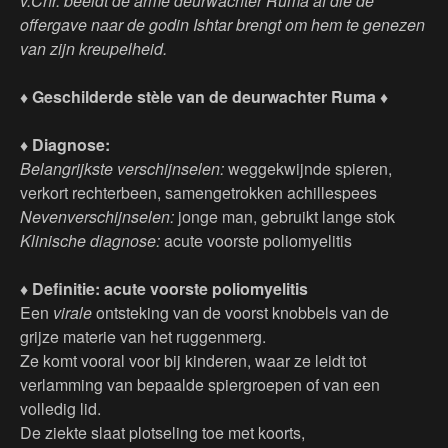
v.Chr. beeldt de arme deurwachter Ruma af die de
offergave naar de godin Ishtar brengt om hem te genezen
van zijn kreupelheid.
♦ Geschilderde stèle van de deurwachter Ruma ♦
♦ Diagnose:
Belangrijkste verschijnselen:
weggekwijnde spieren,
verkort rechterbeen, samengetrokken achillespees
Nevenverschijnselen:
jonge man, gebruikt lange stok
Klinische diagnose:
acute voorste poliomyelitis
♦ Definitie:
acute voorste poliomyelitis
Een
virale
ontsteking van de voorst knobbels van de
grijze materie van het ruggenmerg.
Ze komt vooral voor bij kinderen, waar ze leidt tot
verlamming van bepaalde spiergroepen of van een
volledig lid.
De ziekte slaat plotseling toe met koorts,