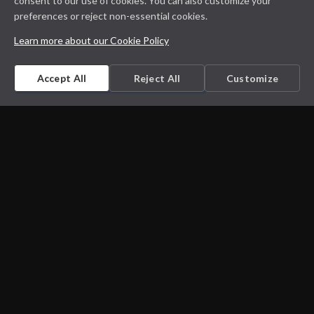
consent to our use of cookies. You can also customize your
preferences or reject non-essential cookies.
Learn more about our Cookie Policy
Accept All
Reject All
Customize
Microbiology on the go. An initiative by
Dept. Medical Microbiology and Infectious
diseases
Privacy Policy
Cookie Policy
Disclaimer
Contact us
Cookie Settings