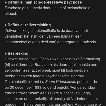
♦ Definitie: manisch-depressieve psychose
Psychose gekenmerkt door manie of melancholie of
allebei.
♦ Definitie: zelfverminking
Zelfverminking of automutilatie is de daad van het
verminken: het afsnijden van een lidmaat, een
lichaamsdeel of (een deel van) een orgaan bij zichzelff
♦ Bespreking
Hoewel Vincent van Gogh zowel voor zijn zelfverminking
(hij schilderde
La Berceuse
) als daarna (hij maakte een
zelfportret) zeer actief bleef, moet hij toch geleden
hebben aan een latente psychriatische stoornis.
De plaatselijke krant
Le Foum Républicain
publiceerde
op 30 december 1888 volgend bericht: 'Vorige zondag
rond halftwaalfkwam een zekere Vincent van Gogh,
schilder en oorspronkelijk afkomstig uit Nederland, naar
bordeel nr. 1 en vroeg er naar een zekere Rachel aan wie