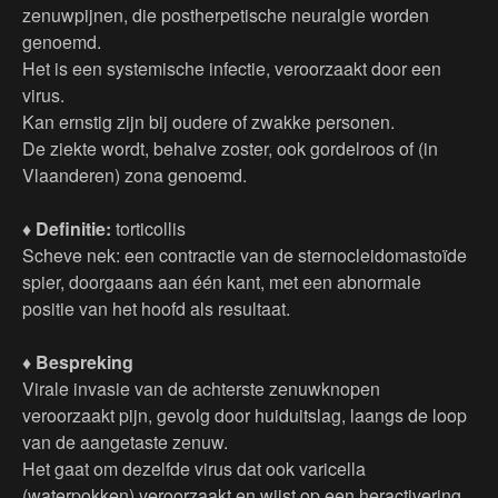
zenuwpijnen, die postherpetische neuralgie worden
genoemd.
Het is een systemische infectie, veroorzaakt door een
virus.
Kan ernstig zijn bij oudere of zwakke personen.
De ziekte wordt, behalve zoster, ook gordelroos of (in
Vlaanderen) zona genoemd.
♦ Definitie:
torticollis
Scheve nek: een contractie van de sternocleidomastoïde
spier, doorgaans aan één kant, met een abnormale
positie van het hoofd als resultaat.
♦ Bespreking
Virale invasie van de achterste zenuwknopen
veroorzaakt pijn, gevolg door huiduitslag, laangs de loop
van de aangetaste zenuw.
Het gaat om dezelfde virus dat ook varicella
(waterpokken) veroorzaakt en wijst op een heractivering