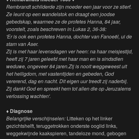
Rembrandt schilderde zijn moeder een jaar voor ze stierf.
Ze leunt op een wandelstok en draagt een joodse
gebedskap, waarmee ze de profetes Hanna, 84 jaar,
voorstelt, zoals beschreven in Lukas 2, 36-38:
'Er is ook een profetes Hanna, dochter van Fanoeël, ui de
stam van Aser.
Zij is met haar levensdagen ver heen: na haar meisjestijd,
heeft zij 7 jaren geleefd met haar man en is sindsdien
weduwe, ongeveer 84 jaren.Zij is nooit weggeweest uit
het heiligdom, met vastentijden en gebeden, God
vererend, dag en nacht. Dit eigen uur treedt zij naderbij.
Zij dankt God en spreekt hem tot allen die op Jeruzalems
verlossing wachten'.
♦ Diagnose
Belangrijke verschijnselen:
Litteken op het linker
gezichtshelft, teruggetrokken onderste ooglid links,
weggekwijnde kaakspieren, tandeloze mond, gebogen