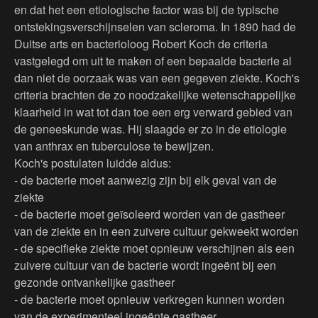
en dat het een etiologische factor was bij de typische
ontstekingsverschijnselen van scleroma. In 1890 had de
Duitse arts en bacterioloog Robert Koch de criteria
vastgelegd om uit te maken of een bepaalde bacterie al
dan niet de oorzaak was van een gegeven ziekte. Koch's
criteria brachten de zo noodzakelijke wetenschappelijke
klaarheid in wat tot dan toe een erg verward gebied van
de geneeskunde was. Hij slaagde er zo in de etiologie
van anthrax en tuberculose te bewijzen.
Koch's postulaten luidde aldus:
- de bacterie moet aanwezig zijn bij elk geval van de
ziekte
- de bacterie moet geïsoleerd worden van de gastheer
van de ziekte en in een zuivere cultuur gekweekt worden
- de specifieke ziekte moet opnieuw verschijnen als een
zuivere cultuur van de bacterie wordt ingeënt bij een
gezonde ontvankelijke gastheer
- de bacterie moet opnieuw verkregen kunnen worden
van de experimenteel ingeënte gastheer