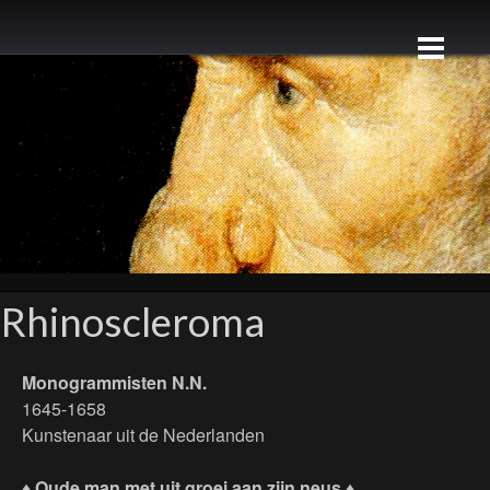
Rhinoscleroma
Monogrammisten N.N.
1645-1658
Kunstenaar uit de Nederlanden
♦ Oude man met uit groei aan zijn neus ♦