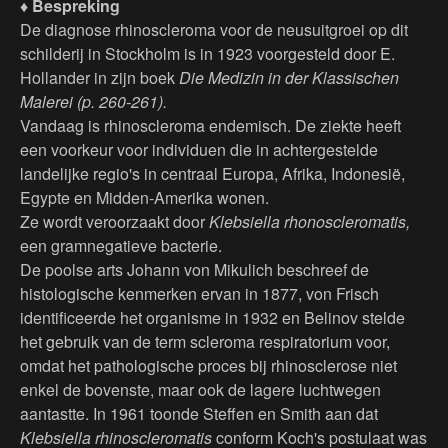
♦ Bespreking
De diagnose rhinoscleroma voor de neusuitgroei op dit
schilderij in Stockholm is in 1923 voorgesteld door E.
Hollander in zijn boek
Die Medizin in der Klassischen
Malerei (p. 260-261).
Vandaag is rhinoscleroma endemisch. De ziekte heeft
een voorkeur voor individuen die in achtergestelde
landelijke regio's in centraal Europa, Afrika, Indonesië,
Egypte en Midden-Amerika wonen.
Ze wordt veroorzaakt door
Klebsiella rhonoscleromatis,
een gramnegatieve bacterie.
De poolse arts Johann von Mikulich beschreef de
histologische kenmerken ervan in 1877, von Frisch
identificeerde het organisme in 1932 en Belinov stelde
het gebruik van de term scleroma respiratorium voor,
omdat het pathologische proces bij rhinosclerose niet
enkel de bovenste, maar ook de lagere luchtwegen
aantastte. In 1961 toonde Steffen en Smith aan dat
Klebsiella rhinoscleromatis
conform Koch's postulaat was