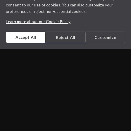
consent to our use of cookies. You can also customize your
preferences or reject non-essential cookies.
Learn more about our Cookie Policy
Accept All
Reject All
Customize
Microbiology on the go. An initiative by
Dept. Medical Microbiology and Infectious
diseases
Privacy Policy
Cookie Policy
Disclaimer
Contact us
Cookie Settings