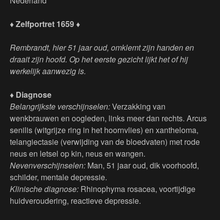
Nederland
♦ Zelfportret 1659 ♦
Rembrandt, hier 51 jaar oud, omklemt zijn handen en
draait zijn hoofd. Op het eerste gezicht lijkt het of hij
werkelijk aanwezig is.
♦ Diagnose
Belangrijkste verschijnselen:
Verzakking van
wenkbrauwen en oogleden, links meer dan rechts. Arcus
senilis (witgrijze ring in het hoornvlies) en xantheloma,
telangiectasie (verwijding van de bloedvaten) met rode
neus en letsel op kin, neus en wangen.
Nevenverschijnselen:
Man, 51 jaar oud, dik voorhoofd,
schilder, mentale depressie.
Klinische diagnose:
Rhinophyma rosacea, voortijdige
huidveroudering, reactieve depressie.