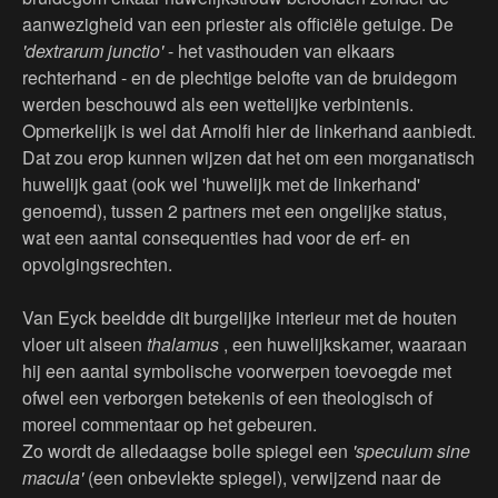
aanwezigheid van een priester als officiële getuige. De
'dextrarum junctio'
- het vasthouden van elkaars
rechterhand - en de plechtige belofte van de bruidegom
werden beschouwd als een wettelijke verbintenis.
Opmerkelijk is wel dat Arnolfi hier de linkerhand aanbiedt.
Dat zou erop kunnen wijzen dat het om een morganatisch
huwelijk gaat (ook wel 'huwelijk met de linkerhand'
genoemd), tussen 2 partners met een ongelijke status,
wat een aantal consequenties had voor de erf- en
opvolgingsrechten.
Van Eyck beeldde dit burgelijke interieur met de houten
vloer uit alseen
thalamus
, een huwelijkskamer, waaraan
hij een aantal symbolische voorwerpen toevoegde met
ofwel een verborgen betekenis of een theologisch of
moreel commentaar op het gebeuren.
Zo wordt de alledaagse bolle spiegel een
'speculum sine
macula'
(een onbevlekte spiegel), verwijzend naar de