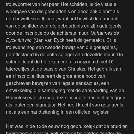
trouwportret van het paar. Het schilderij is de visuele
weergave van die gebeurtenis en deed ook dienst als
een huwelijkscertificaat, want het bewijst de aandacht
van de schilder voor die gebeurtenis en zijn getuigenis
door de inscriptie op de achterste muur:
'Johannes de
Eyck fuit hic'
('Jan van Eyck heeft dit gemaakt'). Er is
trouwens nog een tweede bewijs van die getuigenis,
gereflecteerd in de bolle spiegel aan dezelfde muur. De
spiegel toont de hele kamer en is omzoomd met 10
tafereeltjes uit de passie van Christus. Het gebruik van
een inscriptie illustreert de groeiende nood van
geschreven bewijzen van legale transacties, een
ontwikkeling die samenging met de aanvaarding van de
Romeinse wet. Je mag deze inscriptie dus niet uitleggen
als louter een signatuur. Het heeft kracht van getuigenis,
net als een handtekening in een officieel register.
Het was in de 13de eeuw nog gebruikelijk dat de bruid en
bruidegom elkaar huwelijkstrouw beloofden zonder de