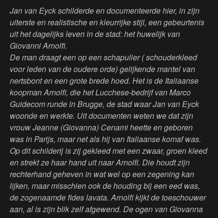
Jan van Eyck schilderde en documenteerde hier, in zijn
uiterste en realistische en kleurrijke stijl, een gebeurtenis
uit het dagelijks leven in de stad: het huwelijk van
Giovanni Arnolfi.
De man draagt een op een schapulier ( schouderkleed
voor leden van de oudere orde) gelijkende mantel van
nertsbont en een grote brede hoed. Het is de Italiaanse
koopman Arnolfi, die het Lucchese-bedrijf van Marco
Guidecom runde in Brugge, de stad waar Jan van Eyck
woonde en werkte. Uit documenten weten we dat zijn
vrouw Jeanne (Giovanna) Cenami heette en geboren
was in Parijs, maar net als hij van Italiaanse komaf was.
Op dit schilderij is zij gekleed met een zwaar, groen kleed
en strekt ze haar hand uit naar Arnolfi. Die houdt zijn
rechterhand geheven in wat wel op een zegening kan
lijken, maar misschien ook de houding bij een eed was,
de zogenaamde fides lavata. Arnolfi kijkt de toeschouwer
aan, al is zijn blik zelf afgewend. De ogen van Giovanna