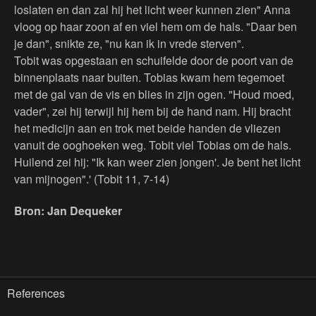
loslaten en dan zal hij het licht weer kunnen zien" Anna
vloog op haar zoon af en viel hem om de hals. "Daar ben
je dan", snikte ze, "nu kan ik in vrede sterven".
Tobit was opgestaan en schuifelde door de poort van de
binnenplaats naar buiten. Tobias kwam hem tegemoet
met de gal van de vis en blies in zijn ogen. "Houd moed,
vader", zei hij terwijl hij hem bij de hand nam. Hij bracht
het medicijn aan en trok met beide handen de vliezen
vanuit de ooghoeken weg. Tobit viel Tobias om de hals.
Huilend zei hij: "Ik kan weer zien jongen'. Je bent het licht
van mijnogen".' (Tobit 11, 7-14)
Bron: Jan Dequeker
References