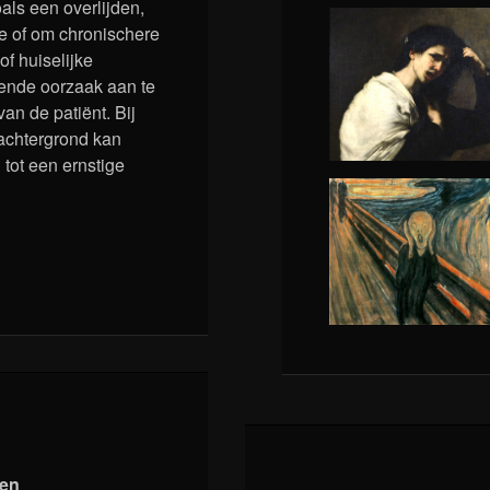
als een overlijden,
re of om chronischere
f huiselijke
kende oorzaak aan te
 van de patiënt. Bij
achtergrond kan
tot een ernstige
jen