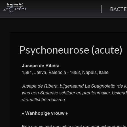
BACTE
Psychoneurose (acute)
Jusepe de Ribera
1591, Játiva, Valencia - 1652, Napels, Italië
Jusepe de Ribera, bijgenaamd La Spagnoletto (de k
was een Spaanse schilder en prentenmaker, bekend
dramatische realisme.
♦ Wanhopige vrouw ♦
Een vrouw met een witte sjaal om haar schouders l