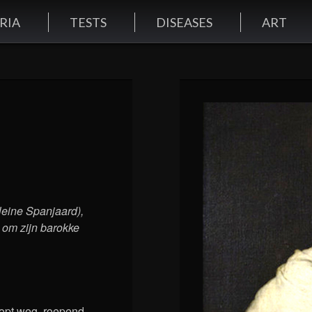
RIA
TESTS
DISEASES
ART
leine Spanjaard),
 om zijn barokke
oopt weg, roepend